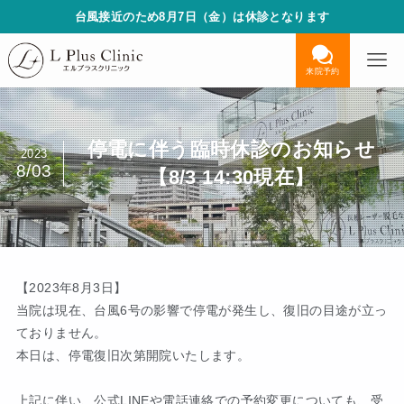
台風接近のため8月7日（金）は休診となります
来院予約
停電に伴う臨時休診のお知らせ
2023
8/03
【8/3 14:30現在】
【2023年8月3日】
当院は現在、台風6号の影響で停電が発生し、復旧の目途が立っ
ておりません。
本日は、停電復旧次第開院いたします。
上記に伴い、公式LINEや電話連絡での予約変更についても、受