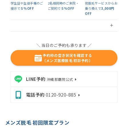
学生証や生徒手帳のご
2名様同時のご来院・
他脱毛サービスからお
提示で
５%OFF
ご契約で
５%OFF
乗り換えで
3,000円
OFF
＼ 当日のご予約も承ります ／
予約枠の空き状況を確認する
（メンズ医療脱毛 初診予約）
LINE予約
沖縄那覇院公式
電話予約
0120-920-885
メンズ脱毛 初回限定プラン