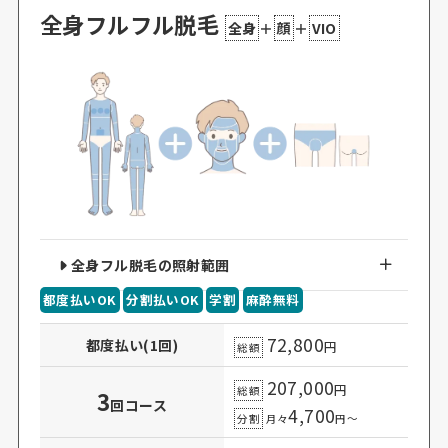
全身フルフル脱毛
全身
＋
顔
＋
VIO
全身フル脱毛の照射範囲
都度払いOK
分割払いOK
学割
麻酔無料
72,800
都度払い(1回)
円
総額
207,000
円
総額
3
回コース
4,700
分割
月々
円～