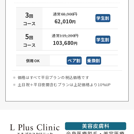
3
通常
68,900円
回
学生割
62,010
円
コース
5
通常
115,200円
回
学生割
103,680
円
コース
ペア割
乗換割
併用OK
価格はすべて平日プランの税込価格です
土日祝＋平日夜間含むプランは上記価格より10%UP