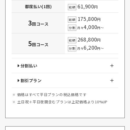
61,900
都度払い(1回)
円
総額
175,800
円
総額
3
回コース
4,000
分割
月々
円～
268,800
円
総額
5
回コース
6,200
分割
月々
円～
分割払い
割引プラン
価格はすべて平日プランの税込価格です
土日祝＋平日夜間含むプランは上記価格より10%UP