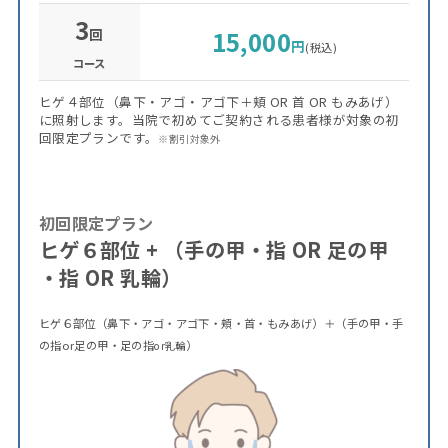
3
回
15,000
円
(税込)
コース
ヒゲ４部位（鼻下・アゴ・アゴ下＋頬 OR 首 OR もみあげ）
に照射します。当院で初めてご契約される患者様が対象の初
回限定プランです。
※割引対象外
初回限定プラン
ヒゲ６部位 + （手の甲・指 OR 足の甲
・指 OR 乳輪）
ヒゲ６部位（鼻下・アゴ・アゴ下・頬・首・もみあげ）＋（手の甲・手
の指or足の甲・足の指
）
or乳輪