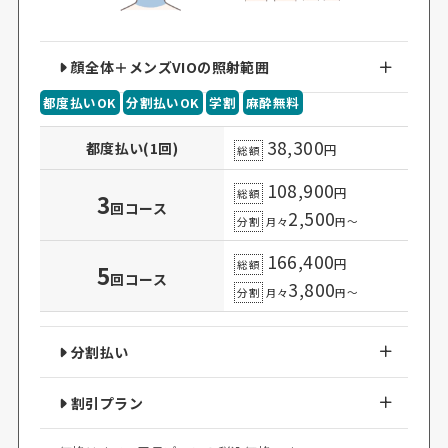
顔全体＋メンズVIOの照射範囲
都度払いOK
分割払いOK
学割
麻酔無料
38,300
都度払い(1回)
円
総額
108,900
円
総額
3
回コース
2,500
分割
月々
円～
166,400
円
総額
5
回コース
3,800
分割
月々
円～
分割払い
割引プラン