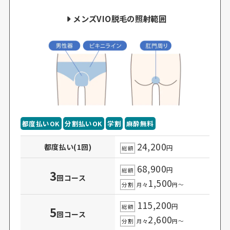
メンズVIO脱毛の照射範囲
都度払いOK
分割払いOK
学割
麻酔無料
24,200
都度払い(1回)
円
総額
68,900
円
総額
3
回コース
1,500
分割
月々
円～
115,200
円
総額
5
回コース
2,600
分割
月々
円～