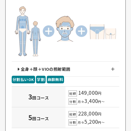
全身＋顔＋VIOの照射範囲
分割払いOK
学割
麻酔無料
149,000
円
総額
3
回コース
3
,400
分割
月々
円～
228,000
円
総額
5
回コース
5
,200
分割
月々
円～