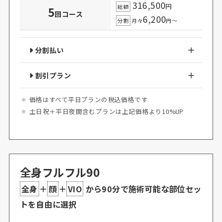
316,500
円
総額
5
回コース
6,200
分割
月々
円～
分割払い
割引プラン
価格はすべて平日プランの税込価格です
土日祝＋平日夜間含むプランは上記価格より10%UP
全身フルフル90
全身
＋
顔
＋
VIO
から90分で施術可能な部位セッ
トを自由に選択