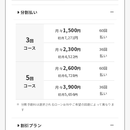
分割払い
1,500
60回
月々
円
払い
3
7,271円
初月
回
コース
2,300
36回
月々
円
払い
4,522
初月
円
2,600
60回
月々
円
払い
5
6,728
初月
円
回
コース
3,900
36回
月々
円
払い
5,656
初月
円
分割手数料は選択されるローン会社やご希望の回数によって異なりま
す
割引プラン