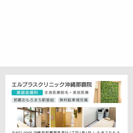
〒902-0068 沖縄県那覇市真嘉比1丁目1番1号 レキオスおもろ