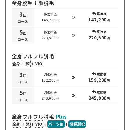
全身脱毛＋顔脱毛
3
乗換割
通常料金
回
143,200
146,200円
円
コース
5
乗換割
通常料金
回
220,500
223,500円
円
コース
全身フルフル脱毛
全身
＋
顔
＋
VIO
3
乗換割
通常料金
回
159,200
162,200円
円
コース
5
乗換割
通常料金
回
245,000
248,000円
円
コース
全身フルフル脱毛
Plus
全身
＋
顔
＋
VIO
＋
パーツ割
＋
機種選択